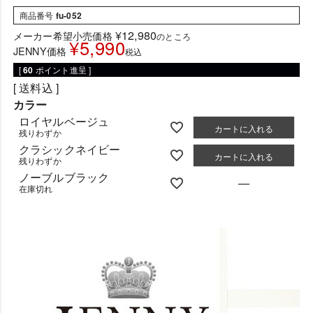
商品番号
fu-052
¥
12,980
メーカー希望小売価格
のところ
¥
5,990
JENNY価格
税込
[
60
ポイント進呈 ]
送料込
カラー
ロイヤルベージュ
カートに入れる
残りわずか
クラシックネイビー
カートに入れる
残りわずか
ノーブルブラック
—
在庫切れ