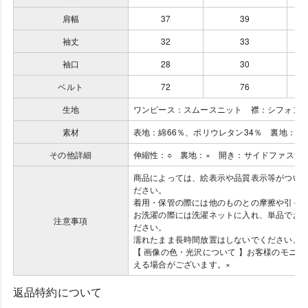
肩幅
37
39
袖丈
32
33
袖口
28
30
ベルト
72
76
生地
ワンピース：スムースニット 襟：シフォン
素材
表地：綿66％、ポリウレタン34％ 裏地：ポ
その他詳細
伸縮性：○ 裏地：× 開き：サイドファスナ
商品によっては、絵表示や品質表示等がつい
ださい。
着用・保管の際には他のものとの摩擦や引っ
お洗濯の際には洗濯ネットに入れ、単品でお
注意事項
ださい。
濡れたまま長時間放置はしないでください。
【 画像の色・光沢について 】お客様のモニ
える場合がございます。×
返品特約について