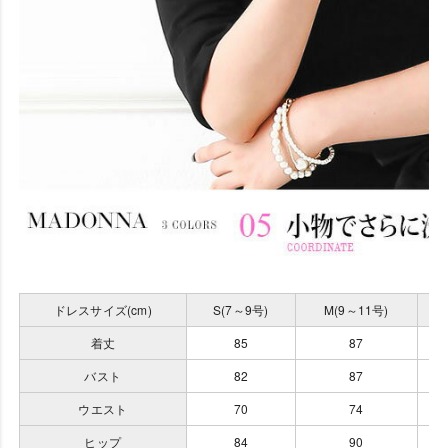
ドレスサイズ(cm)
S(7～9号)
M(9～11号)
着丈
85
87
バスト
82
87
ウエスト
70
74
ヒップ
84
90