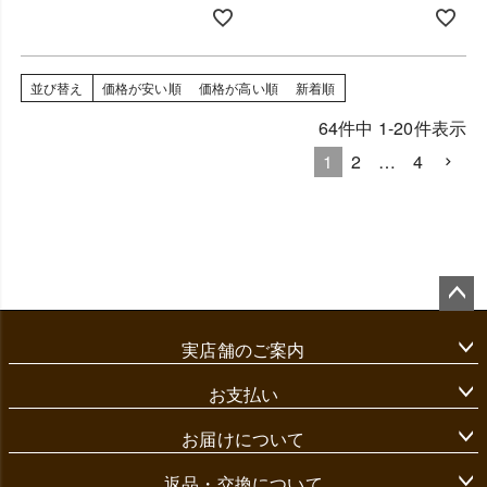
並び替え
価格が安い順
価格が高い順
新着順
64
件中
1
-
20
件表示
1
2
…
4
ペ
ー
実店舗のご案内
ジ
ト
ッ
お支払い
プ
へ
お届けについて
返品・交換について