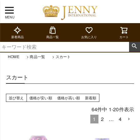
MENU
新着商品
商品一覧
お気に入り
カート
HOME
商品一覧
スカート
スカート
並び替え
価格が安い順
価格が高い順
新着順
64
件中
1
-
20
件表示
1
2
…
4