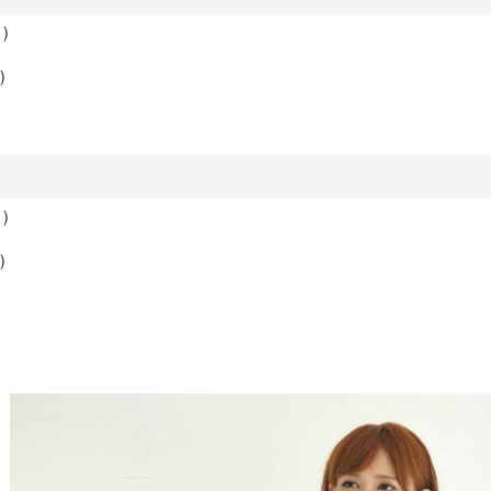
Ｓ）
）
Ｓ）
）