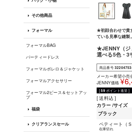
その他商品
★初顔合わせで貴
フォーマル
ている見事な縫製
フォーマルBAG
★JENNY（
選べる5色・3
パーティードレス
商品番号
32204753
フォーマルボレロ＆ジャケット
メーカー希望小売
¥
6
フォーマルアクセサリー
JENNY価格
[
59
ポイント進呈 ]
フォーマル2ピース＆セットアッ
プ
送料込
カラー
サイズ
福袋
ブラック
ペティート（
クリアランスセール
在庫切れ