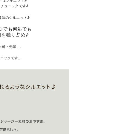
チュニックです♪
魔法のシルエット♪
つでも何処でも
を独り占め♪
上司・先輩」、
ニックです。