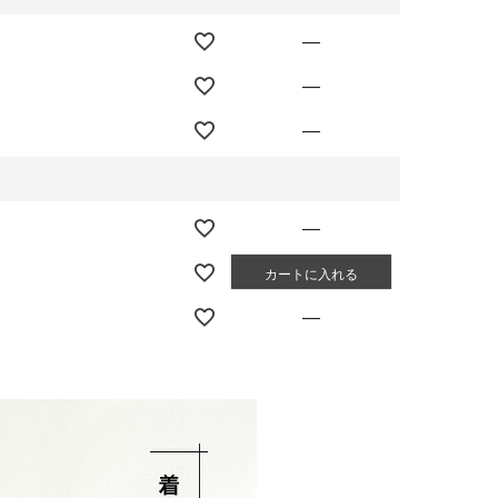
—
—
—
—
カートに入れる
—