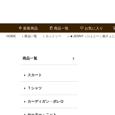
新着商品
商品一覧
お気に入り
HOME
商品一覧
カットソー
★JENNY（ジェニー）姫チュ
商品一覧
スカート
Ｔシャツ
カーディガン・ボレロ
セーター・ニット