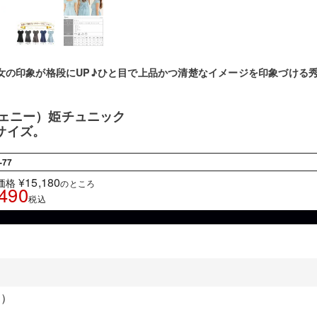
女の印象が格段にUP♪ひと目で上品かつ清楚なイメージを印象づける
。
ジェニー）姫チュニック
サイズ。
-77
¥
15,180
価格
のところ
,490
税込
Ｓ）