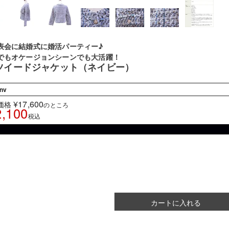
表会に結婚式に婚活パーティー♪
でもオケージョンシーンでも大活躍！
ツイードジャケット（ネイビー）
nv
¥
17,600
価格
のところ
2,100
税込
。
カートに入れる