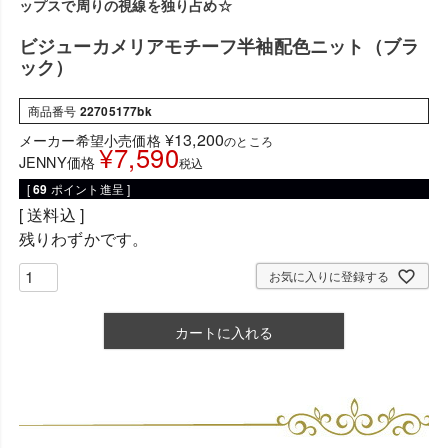
ップスで周りの視線を独り占め☆
ビジューカメリアモチーフ半袖配色ニット（ブラ
ック）
商品番号
22705177bk
¥
13,200
メーカー希望小売価格
のところ
¥
7,590
JENNY価格
税込
[
69
ポイント進呈 ]
送料込
残りわずかです。
お気に入りに登録する
カートに入れる