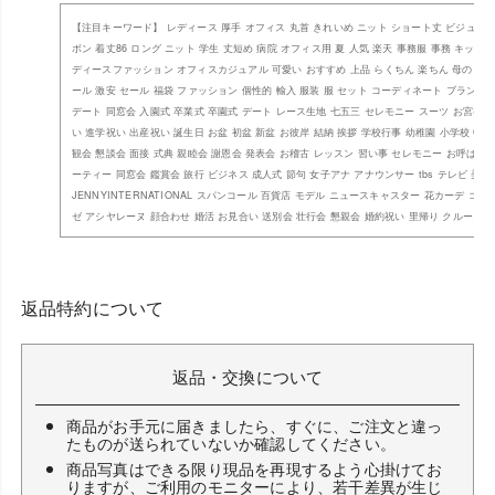
【注目キーワード】 レディース 厚手 オフィス 丸首 きれいめ ニット ショート丈 ビジュー 
ボン 着丈86 ロング ニット 学生 丈短め 病院 オフィス用 夏 人気 楽天 事務服 事務 キッズ
ディースファッション オフィスカジュアル 可愛い おすすめ 上品 らくちん 楽ちん 母の日 子
ール 激安 セール 福袋 ファッション 個性的 輸入 服装 服 セット コーディネート ブランド 
デート 同窓会 入園式 卒業式 卒園式 デート レース生地 七五三 セレモニー スーツ お宮参り
い 進学祝い 出産祝い 誕生日 お盆 初盆 新盆 お彼岸 結納 挨拶 学校行事 幼稚園 小学校 中学
観会 懇談会 面接 式典 親睦会 謝恩会 発表会 お稽古 レッスン 習い事 セレモニー お呼ばれ 
ーティー 同窓会 鑑賞会 旅行 ビジネス 成人式 節句 女子アナ アナウンサー tbs テレビ 美人
JENNYINTERNATIONAL スパンコール 百貨店 モデル ニュースキャスター 花カーデ ゴ
ゼ アシヤレーヌ 顔合わせ 婚活 お見合い 送別会 壮行会 懇親会 婚約祝い 里帰り クルーズ 
返品特約について
返品・交換について
商品がお手元に届きましたら、すぐに、ご注文と違っ
たものが送られていないか確認してください。
商品写真はできる限り現品を再現するよう心掛けてお
りますが、ご利用のモニターにより、若干差異が生じ