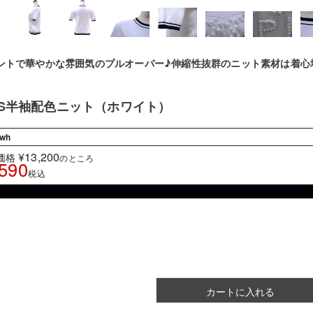
ントで華やかな雰囲気のプルオーバー♪伸縮性抜群のニット素材は着心
IS半袖配色ニット（ホワイト）
9wh
¥
13,200
価格
のところ
,590
税込
。
カートに入れる