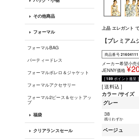
その他商品
上品 エレガント 
フォーマル
【プレミアム
フォーマルBAG
商品番号
21604111
パーティードレス
メーカー希望小売
¥
2
JENNY価格
フォーマルボレロ＆ジャケット
[
189
ポイント進呈 ]
フォーマルアクセサリー
送料込
カラー
サイズ
フォーマル2ピース＆セットアッ
プ
グレー
38
福袋
残りわずか
ベージュ
クリアランスセール