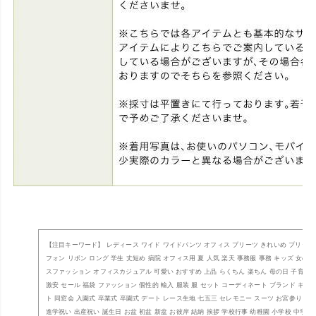
【注目キーワード】 レディース ワイド ワイドパンツ オフィス プリーツ きれいめ プリー
フォン リボン ロング 学生 丈短め 病院 オフィス用 夏 人気 楽天 事務服 事務 キッズ 女の
スファッション オフィスカジュアル 可愛い おすすめ 上品 らくちん 楽ちん 母の日 子育て 
激安 セール 福袋 ファッション 個性的 輸入 服装 服 セット コーディネート ブランド ギフト
ト 同窓会 入園式 卒業式 卒園式 デート レース生地 七五三 セレモニー スーツ お宮参り 大
進学祝い 出産祝い 誕生日 お盆 初盆 新盆 お彼岸 結納 挨拶 学校行事 幼稚園 小学校 中学校