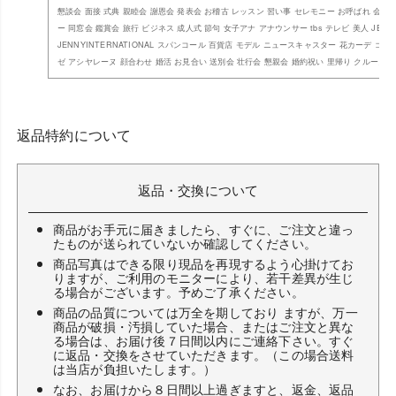
懇談会 面接 式典 親睦会 謝恩会 発表会 お稽古 レッスン 習い事 セレモニー お呼ばれ 会食
ー 同窓会 鑑賞会 旅行 ビジネス 成人式 節句 女子アナ アナウンサー tbs テレビ 美人 JEN
JENNYINTERNATIONAL スパンコール 百貨店 モデル ニュースキャスター 花カーデ ゴ
ゼ アシヤレーヌ 顔合わせ 婚活 お見合い 送別会 壮行会 懇親会 婚約祝い 里帰り クルーズ 
返品特約について
返品・交換について
商品がお手元に届きましたら、すぐに、ご注文と違っ
たものが送られていないか確認してください。
商品写真はできる限り現品を再現するよう心掛けてお
りますが、ご利用のモニターにより、若干差異が生じ
る場合がございます。予めご了承ください。
商品の品質については万全を期しており ますが、万一
商品が破損・汚損していた場合、またはご注文と異な
る場合は、お届け後７日間以内にご連絡下さい。すぐ
に返品・交換をさせていただきます。（この場合送料
は当店が負担いたします。）
なお、お届けから８日間以上過ぎますと、返金、返品