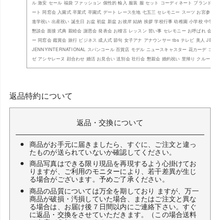
ル 激安 セール 福袋 ファッション 個性的 輸入 服装 服 セット コーディネート ブランド ギ
ート 同窓会 入園式 卒業式 卒園式 デート レース生地 七五三 セレモニー スーツ お宮参り 
進学祝い 出産祝い 誕生日 お盆 初盆 新盆 お彼岸 結納 挨拶 学校行事 幼稚園 小学校 中学校
懇談会 面接 式典 親睦会 謝恩会 発表会 お稽古 レッスン 習い事 セレモニー お呼ばれ 会食
ー 同窓会 鑑賞会 旅行 ビジネス 成人式 節句 女子アナ アナウンサー tbs テレビ 美人 JEN
JENNYINTERNATIONAL スパンコール 百貨店 モデル ニュースキャスター 花カーデ ゴ
ゼ アシヤレーヌ 顔合わせ 婚活 お見合い 送別会 壮行会 懇親会 婚約祝い 里帰り クルーズ 
返品特約について
返品・交換について
商品がお手元に届きましたら、すぐに、ご注文と違っ
たものが送られていないか確認してください。
商品写真はできる限り現品を再現するよう心掛けてお
りますが、ご利用のモニターにより、若干差異が生じ
る場合がございます。予めご了承ください。
商品の品質については万全を期しており ますが、万一
商品が破損・汚損していた場合、またはご注文と異な
る場合は、お届け後７日間以内にご連絡下さい。すぐ
に返品・交換をさせていただきます。（この場合送料