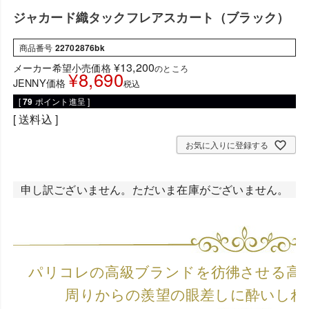
ジャカード織タックフレアスカート（ブラック）
商品番号
22702876bk
¥
13,200
メーカー希望小売価格
のところ
¥
8,690
JENNY価格
税込
[
79
ポイント進呈 ]
送料込
お気に入りに登録する
申し訳ございません。ただいま在庫がございません。
パリコレの高級ブランドを彷彿させる高
周りからの羨望の眼差しに酔いしれ