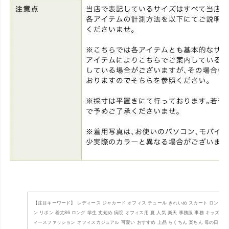
【注目キーワード】 レディース ジャカード オフィス チュール きれいめ スカート ロング丈
ン リボン 着丈86 ロング 学生 丈短め 病院 オフィス用 夏 人気 楽天 事務服 事務 キッズ 
ィースファッション オフィスカジュアル 可愛い おすすめ 上品 らくちん 楽ちん 母の日 子育