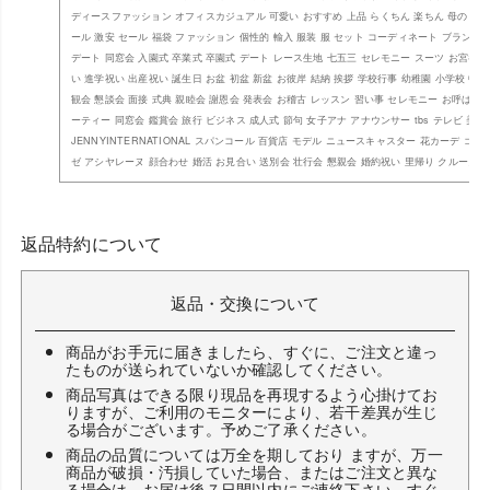
ディースファッション オフィスカジュアル 可愛い おすすめ 上品 らくちん 楽ちん 母の日 子
ール 激安 セール 福袋 ファッション 個性的 輸入 服装 服 セット コーディネート ブランド 
デート 同窓会 入園式 卒業式 卒園式 デート レース生地 七五三 セレモニー スーツ お宮参り
い 進学祝い 出産祝い 誕生日 お盆 初盆 新盆 お彼岸 結納 挨拶 学校行事 幼稚園 小学校 中学
観会 懇談会 面接 式典 親睦会 謝恩会 発表会 お稽古 レッスン 習い事 セレモニー お呼ばれ 
ーティー 同窓会 鑑賞会 旅行 ビジネス 成人式 節句 女子アナ アナウンサー tbs テレビ 美人
JENNYINTERNATIONAL スパンコール 百貨店 モデル ニュースキャスター 花カーデ ゴ
ゼ アシヤレーヌ 顔合わせ 婚活 お見合い 送別会 壮行会 懇親会 婚約祝い 里帰り クルーズ 
返品特約について
返品・交換について
商品がお手元に届きましたら、すぐに、ご注文と違っ
たものが送られていないか確認してください。
商品写真はできる限り現品を再現するよう心掛けてお
りますが、ご利用のモニターにより、若干差異が生じ
る場合がございます。予めご了承ください。
商品の品質については万全を期しており ますが、万一
商品が破損・汚損していた場合、またはご注文と異な
る場合は、お届け後７日間以内にご連絡下さい。すぐ