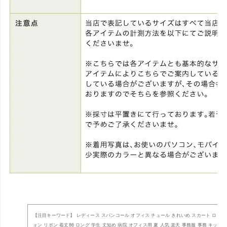
【注目キーワード】 レディース スパンコール オフィス チュール きれいめ スカート ロング
ォン リボン 着丈86 ロング 学生 丈短め 病院 オフィス用 夏 人気 楽天 事務服 事務 キッズ