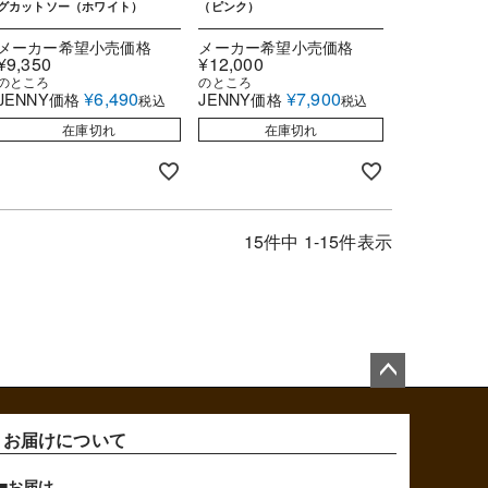
グカットソー（ホワイト）
（ピンク）
メーカー希望小売価格
メーカー希望小売価格
¥
9,350
¥
12,000
のところ
のところ
¥
6,490
¥
7,900
JENNY価格
JENNY価格
税込
税込
在庫切れ
在庫切れ
15
件中
1
-
15
件表示
ペ
ー
ジ
お届けについて
ト
ッ
プ
■お届け