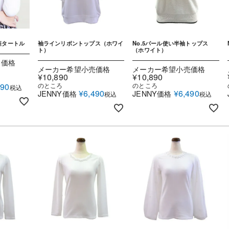
姫タートル
袖ラインリボントップス（ホワイ
No.5パール使い半袖トップス
ト）
（ホワイト）
売価格
メーカー希望小売価格
メーカー希望小売価格
¥
10,890
¥
10,890
290
のところ
のところ
税込
¥
6,490
¥
6,490
JENNY価格
JENNY価格
税込
税込