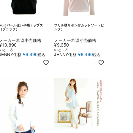
No.5パール使い半袖トップス
フリル襟リボン付カットソー（ピ
（ブラック）
ンク）
メーカー希望小売価格
メーカー希望小売価格
¥
10,890
¥
9,350
のところ
のところ
¥
6,490
¥
6,490
JENNY価格
JENNY価格
税込
税込