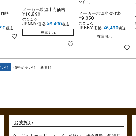
ワイト）
メーカー希望小売価格
売価格
メーカー希望小売価格
¥
10,890
¥
9,350
のところ
¥
6,490
のところ
JENNY価格
税込
690
¥
6,490
JENNY価格
税込
税込
在庫切れ
在庫切れ
安い順
価格が高い順
新着順
お支払い
クレジットカード・コンビニ前払い・代金引換・銀行振