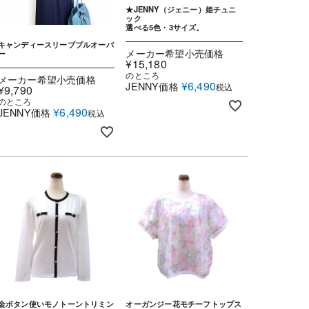
★JENNY（ジェニー）姫チュニ
ック
選べる5色・3サイズ。
キャンディースリーブプルオーバ
メーカー希望小売価格
ー
¥
15,180
のところ
メーカー希望小売価格
¥
6,490
JENNY価格
税込
¥
9,790
のところ
¥
6,490
JENNY価格
税込
金ボタン使いモノトーントリミン
オーガンジー花モチーフトップス