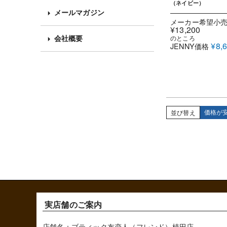
（ネイビー）
メールマガジン
メーカー希望小
¥
13,200
会社概要
のところ
¥
8,
JENNY価格
価格が
並び替え
実店舗のご案内
店舗名：ブティック布恋人（フレンド）植田店